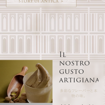
0
STORY of ANTICA ＞
t
h
4
r
e
i
a
g
l
M
v
i
I
l
n
o
s
t
r
o
g
u
s
t
o
a
r
t
i
g
i
a
n
a
l
多彩なフレーバーと本
物の味。