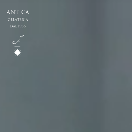
A
N
T
I
C
A
G
E
L
A
T
E
R
I
A
d
a
l
1
9
8
6