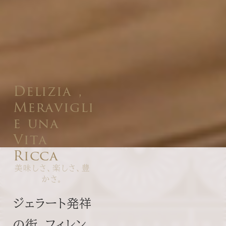
D
e
l
i
z
i
a
,
M
e
r
a
v
i
g
l
i
a
e
u
n
a
V
i
t
a
R
i
c
c
a
美味しさ、楽しさ、豊
かさ。
ジェラート発祥
の街、フィレン