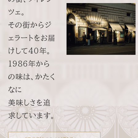
ツェ。
その街からジ
ェラートをお届
けして40年。
1986年から
の味は、かたく
l
e
i
なに
美味しさを追
i
a
D
z
求しています。