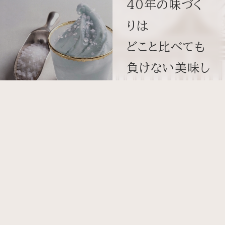
40年の味づく
りは
どこと比べても
負けない美味し
さ。
本物の味わい
L
e
を発信し続けて
n
o
s
t
r
e
います。
g
e
l
a
t
e
r
i
e
私たちのジェラテリア
FLAVOR 
40年前、ジェラ